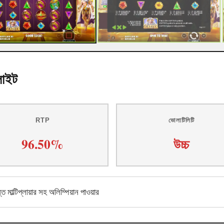
লাইট
RTP
ভোলাটিলিটি
96.50%
উচ্চ
াল্টিপ্লায়ার সহ অলিম্পিয়ান পাওয়ার