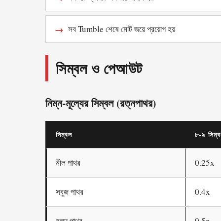
সব Tumble শেষে মোট জয়ে প্রয়োগ হয়
সিম্বল ও পেআউট
নিম্ন-মূল্যের সিম্বল (রত্নপাথর)
সিম্বল
৮-৯ সিম্
নীল পাথর
0.25x
সবুজ পাথর
0.4x
হলুদ পাথর
0.5x