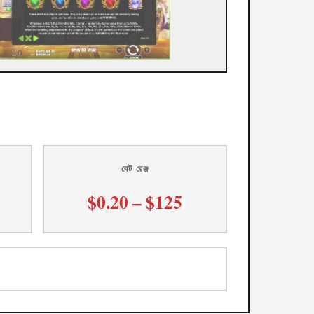
বেট রেঞ্জ
$0.20 – $125