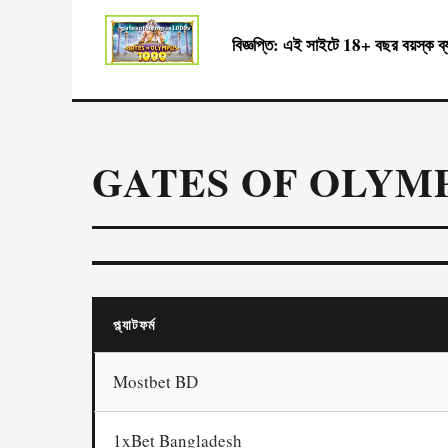
বিজ্ঞপ্তি: এই সাইটে 18+ বছর বয়স্ক ব্য
GATES OF OLYMP
প্ল্যাটফর্ম
Mostbet BD
1xBet Bangladesh