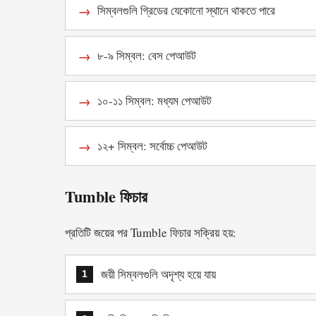
সিম্বলগুলি গ্রিডের যেকোনো স্থানে থাকতে পারে
৮-৯ সিম্বল: বেস পেআউট
১০-১১ সিম্বল: মধ্যম পেআউট
১২+ সিম্বল: সর্বোচ্চ পেআউট
Tumble ফিচার
প্রতিটি জয়ের পর Tumble ফিচার সক্রিয় হয়:
জয়ী সিম্বলগুলি অদৃশ্য হয়ে যায়