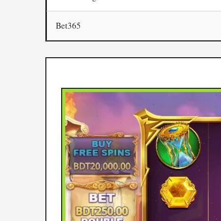
Bet365