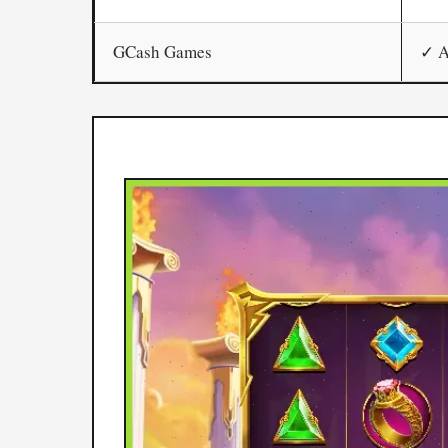
GCash Games
✓ A