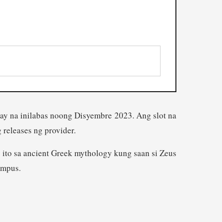
ay na inilabas noong Disyembre 2023. Ang slot na
 releases ng provider.
y ito sa ancient Greek mythology kung saan si Zeus
ympus.