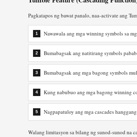
Pagkatapos ng bawat panalo, naa-activate ang Tum
Nawawala ang mga winning symbols sa mga 
Bumabagsak ang natitirang symbols pabab
Bumabagsak ang mga bagong symbols mula 
Kung nabubuo ang mga bagong winning com
Nagpapatuloy ang mga cascades hanggang
Walang limitasyon sa bilang ng sunod-sunod na ca