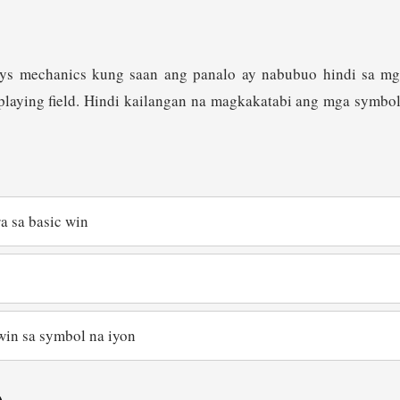
Pays mechanics kung saan ang panalo ay nabubuo hindi sa m
laying field. Hindi kailangan na magkakatabi ang mga symbol
 sa basic win
win sa symbol na iyon
)