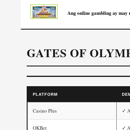
Ang online gambling ay may 
GATES OF OLYMP
PLATFORM
DE
Casino Plus
✓ A
OKBet
✓ A