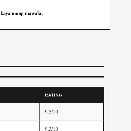
a kaya mong mawala.
RATING
9.5/10
9.3/10