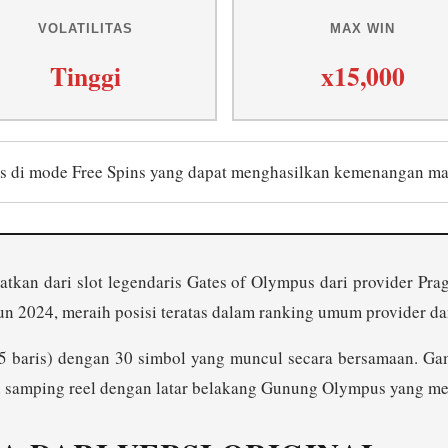
VOLATILITAS
MAX WIN
Tinggi
x15,000
s di mode Free Spins yang dapat menghasilkan kemenangan mas
tkan dari slot legendaris Gates of Olympus dari provider Pra
ahun 2024, meraih posisi teratas dalam ranking umum provider d
n 5 baris) dengan 30 simbol yang muncul secara bersamaan. Ga
 samping reel dengan latar belakang Gunung Olympus yang m