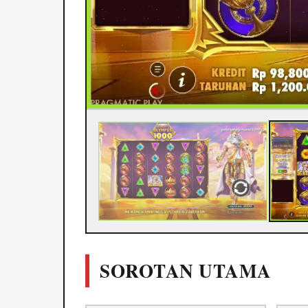
SOROTAN UTAMA