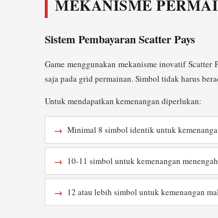
MEKANISME PERMA
Sistem Pembayaran Scatter Pays
Game menggunakan mekanisme inovatif Scatter Pa
saja pada grid permainan. Simbol tidak harus bera
Untuk mendapatkan kemenangan diperlukan:
Minimal 8 simbol identik untuk kemenanga
10-11 simbol untuk kemenangan menengah
12 atau lebih simbol untuk kemenangan m