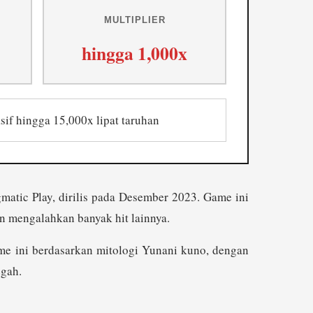
MULTIPLIER
hingga 1,000x
if hingga 15,000x lipat taruhan
gmatic Play, dirilis pada Desember 2023. Game ini
an mengalahkan banyak hit lainnya.
me ini berdasarkan mitologi Yunani kuno, dengan
egah.