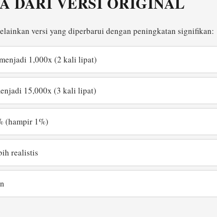
 DARI VERSI ORIGINAL
lainkan versi yang diperbarui dengan peningkatan signifikan:
enjadi 1,000x (2 kali lipat)
jadi 15,000x (3 kali lipat)
% (hampir 1%)
ih realistis
an