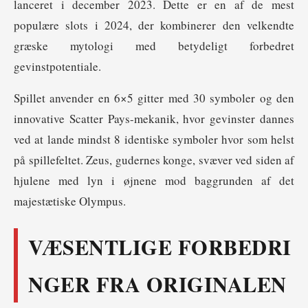
lanceret i december 2023. Dette er en af de mest
populære slots i 2024, der kombinerer den velkendte
græske mytologi med betydeligt forbedret
gevinstpotentiale.
Spillet anvender en 6×5 gitter med 30 symboler og den
innovative Scatter Pays-mekanik, hvor gevinster dannes
ved at lande mindst 8 identiske symboler hvor som helst
på spillefeltet. Zeus, gudernes konge, svæver ved siden af
hjulene med lyn i øjnene mod baggrunden af det
majestætiske Olympus.
VÆSENTLIGE FORBEDRI
NGER FRA ORIGINALEN