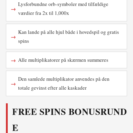
Lysforbundne orb-symboler med tilfældige
værdier fra 2x til 1,000x
Kan lande på alle hjul både i hovedspil og gratis
spins
Alle multiplikatorer på skærmen summeres
Den samlede multiplikator anvendes på den
totale gevinst efter alle kaskader
FREE SPINS BONUSRUND
E