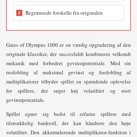
Begrænsede forskelle fra originalen
Gates of Olympus 1000 er en værdig opgradering af den
originale klassiker, der succesfuldt kombinerer velkendt
mekanik med forbedret gevinstpotentiale. Med sin
tredobling af maksimal gevinst og fordobling af
multiplikatorer tilbyder spillet en spændende oplevelse
for spillere, der søger høj volatilitet og stort
gevinstpotentiale.
Spillet egner sig bedst til erfarne spillere med
tilstrækkelig bankroll, der kan håndtere den høje
volatilitet. Den akkumulerende multiplikator-funktion i