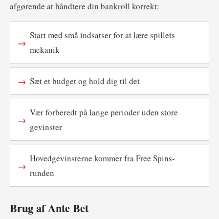
afgørende at håndtere din bankroll korrekt:
Start med små indsatser for at lære spillets
mekanik
Sæt et budget og hold dig til det
Vær forberedt på lange perioder uden store
gevinster
Hovedgevinsterne kommer fra Free Spins-
runden
Brug af Ante Bet