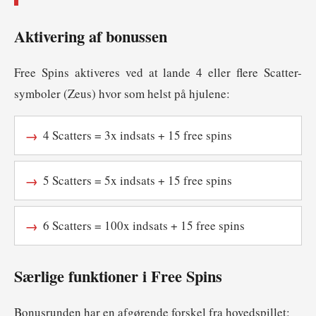
Aktivering af bonussen
Free Spins aktiveres ved at lande 4 eller flere Scatter-
symboler (Zeus) hvor som helst på hjulene:
4 Scatters = 3x indsats + 15 free spins
5 Scatters = 5x indsats + 15 free spins
6 Scatters = 100x indsats + 15 free spins
Særlige funktioner i Free Spins
Bonusrunden har en afgørende forskel fra hovedspillet: