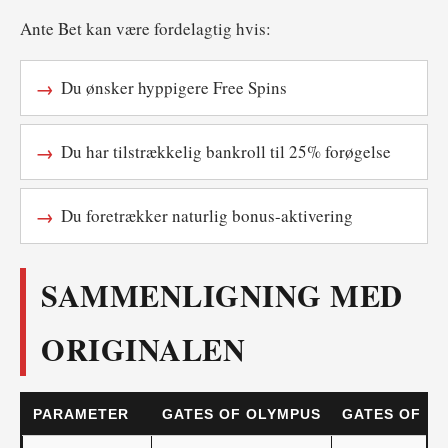
Ante Bet kan være fordelagtig hvis:
Du ønsker hyppigere Free Spins
Du har tilstrækkelig bankroll til 25% forøgelse
Du foretrækker naturlig bonus-aktivering
SAMMENLIGNING MED
ORIGINALEN
PARAMETER
GATES OF OLYMPUS
GATES OF OL