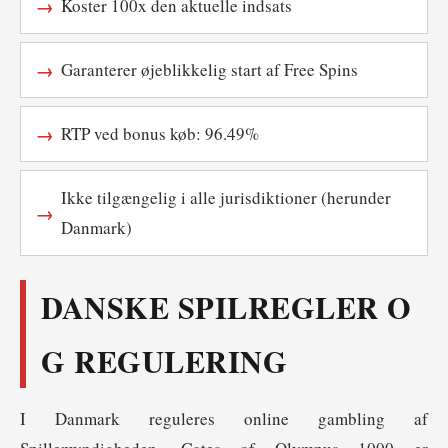
Koster 100x den aktuelle indsats
Garanterer øjeblikkelig start af Free Spins
RTP ved bonus køb: 96.49%
Ikke tilgængelig i alle jurisdiktioner (herunder
Danmark)
DANSKE SPILREGLER O
G REGULERING
I Danmark reguleres online gambling af