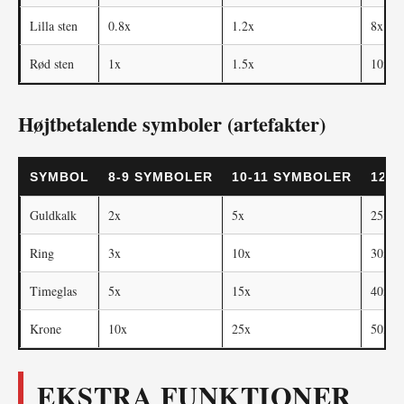
Lilla sten
0.8x
1.2x
8x
Rød sten
1x
1.5x
10x
Højtbetalende symboler (artefakter)
SYMBOL
8-9 SYMBOLER
10-11 SYMBOLER
12+
Guldkalk
2x
5x
25x
Ring
3x
10x
30x
Timeglas
5x
15x
40x
Krone
10x
25x
50x
EKSTRA FUNKTIONER