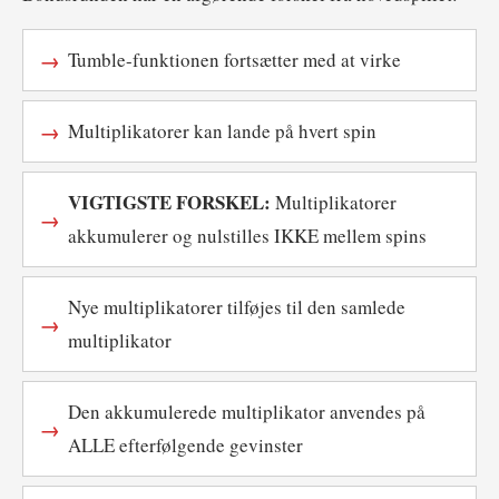
Tumble-funktionen fortsætter med at virke
Multiplikatorer kan lande på hvert spin
VIGTIGSTE FORSKEL:
Multiplikatorer
akkumulerer og nulstilles IKKE mellem spins
Nye multiplikatorer tilføjes til den samlede
multiplikator
Den akkumulerede multiplikator anvendes på
ALLE efterfølgende gevinster