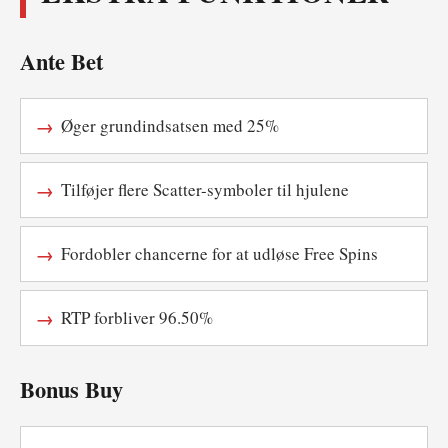
Ante Bet
Øger grundindsatsen med 25%
Tilføjer flere Scatter-symboler til hjulene
Fordobler chancerne for at udløse Free Spins
RTP forbliver 96.50%
Bonus Buy